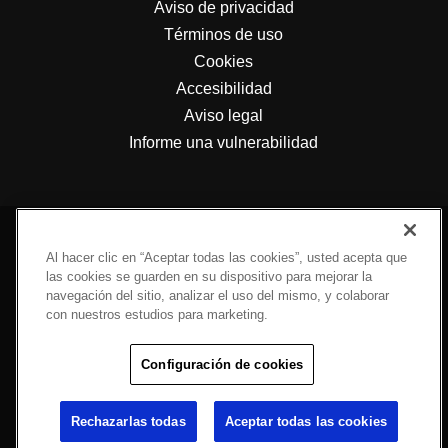
Aviso de privacidad
Términos de uso
Cookies
Accesibilidad
Aviso legal
Informe una vulnerabilidad
Al hacer clic en “Aceptar todas las cookies”, usted acepta que
las cookies se guarden en su dispositivo para mejorar la
navegación del sitio, analizar el uso del mismo, y colaborar
con nuestros estudios para marketing.
Configuración de cookies
Engineered For Sustainability
Rechazarlas todas
Aceptar todas las cookies
©2026 Copeland LP. Todos los derechos reservados.