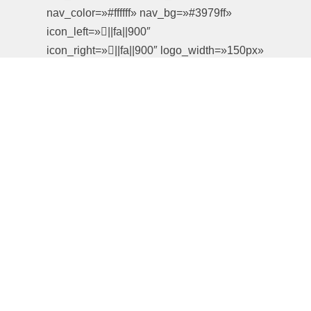
nav_color=»#ffffff» nav_bg=»#3979ff»
icon_left=»||fa||900″
icon_right=»||fa||900″ logo_width=»150px»
_builder_version=»4.27.4″
_module_preset=»default»
custom_margin=»||||false|false»
custom_padding=»||||false|false»
custom_css_free_form=»/* Desktop
*/||.et_pb_module .slick-slide img {|| width:
140px !important;|| height: 60px !important;||
object-fit: contain !important;||}||»
locked=»off» global_colors_info=»{}»]
[ba_logo_carousel_child
logo=»https://verdant.copeland.com/wp-
content/uploads/2024/02/choice.png»
_builder_version=»4.27.4″